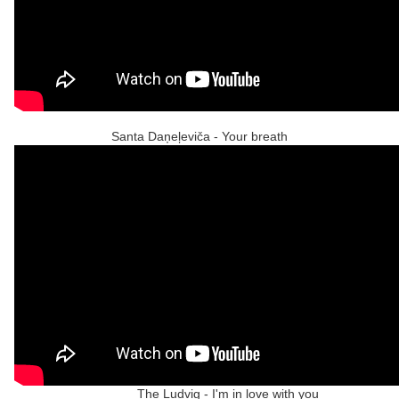
Santa Daņeļeviča - Your breath
The Ludvig - I'm in love with you