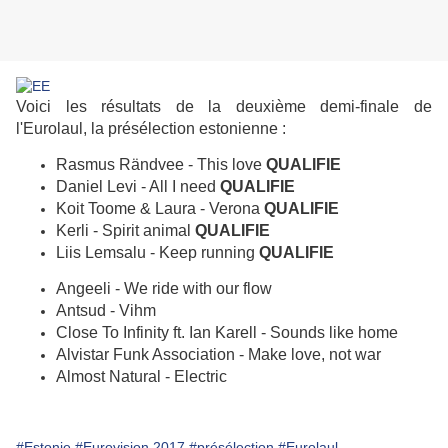
Voici les résultats de la deuxième demi-finale de
l'Eurolaul, la présélection estonienne :
Rasmus Rändvee - This love
QUALIFIE
Daniel Levi - All I need
QUALIFIE
Koit Toome & Laura - Verona
QUALIFIE
Kerli - Spirit animal
QUALIFIE
Liis Lemsalu - Keep running
QUALIFIE
Angeeli - We ride with our flow
Antsud - Vihm
Close To Infinity ft. Ian Karell - Sounds like home
Alvistar Funk Association - Make love, not war
Almost Natural - Electric
#Estonie
#Eurovision 2017
#présélection
#Eurolaul