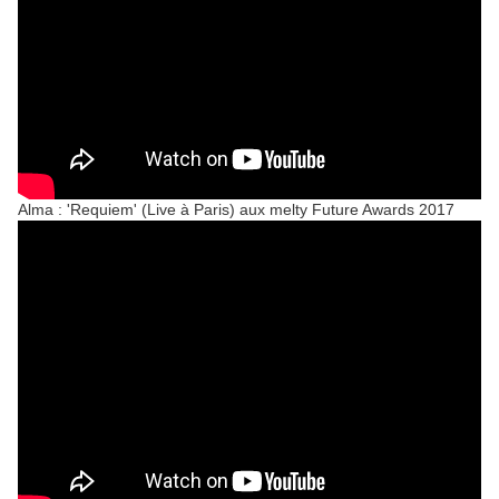
Alma : 'Requiem' (Live à Paris) aux melty Future Awards 2017