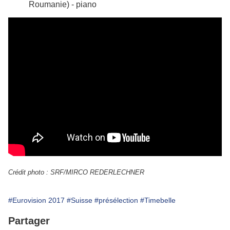
Roumanie) - piano
Crédit photo : SRF/MIRCO REDERLECHNER
#Eurovision 2017
#Suisse
#présélection
#Timebelle
Partager