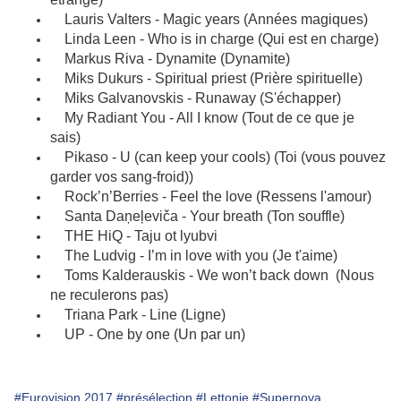
Lauris Valters - Magic years (Années magiques)
Linda Leen - Who is in charge (Qui est en charge)
Markus Riva - Dynamite (Dynamite)
Miks Dukurs - Spiritual priest (Prière spirituelle)
Miks Galvanovskis - Runaway (S'échapper)
My Radiant You - All I know (Tout de ce que je
sais)
Pikaso - U (can keep your cools) (Toi (vous pouvez
garder vos sang-froid))
Rock’n’Berries - Feel the love (Ressens l'amour)
Santa Daņeļeviča - Your breath (Ton souffle)
THE HiQ - Taju ot lyubvi
The Ludvig - I’m in love with you (Je t'aime)
Toms Kalderauskis - We won’t back down (Nous
ne reculerons pas)
Triana Park - Line (Ligne)
UP - One by one (Un par un)
#Eurovision 2017
#présélection
#Lettonie
#Supernova