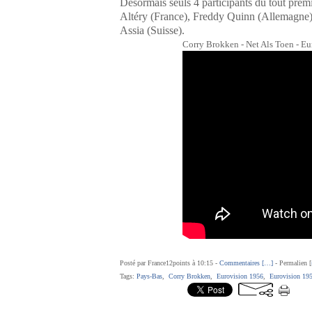
Désormais seuls 4 participants du tout pre
Altéry (France), Freddy Quinn (Allemagne), T
Assia (Suisse).
Corry Brokken - Net Als Toen - Eu
Posté par France12points à 10:15 -
Commentaires [
…
]
- Permalien [
Tags:
Pays-Bas
,
Corry Brokken
,
Eurovision 1956
,
Eurovision 19