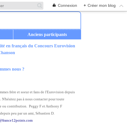
Connexion
+
Créer mon blog
Anciens participants
ité en français du Concours Eurovision
 Chanson
ommes nous ?
mes frère et soeur et fans de l'Eurovision depuis
. N'hésitez pas à nous contacter pour toute
 ou contribution. Peggy F et Anthony F
depuis peu par un ami, Sébastien D.
@france12points.com