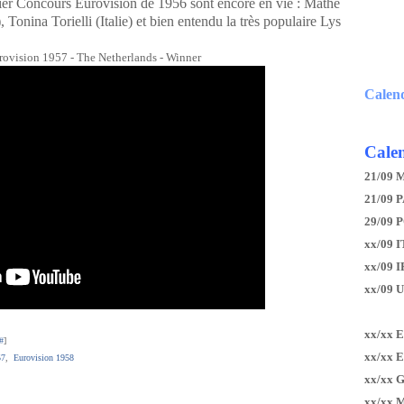
mier Concours Eurovision de 1956 sont encore en vie : Mathé
onina Torielli (Italie) et bien entendu la très populaire Lys
rovision 1957 - The Netherlands - Winner
Calen
Calen
21/09 
21/09 P
29/09 
xx/09 I
xx/09 
xx/09 
xx/xx 
#
]
xx/xx 
57
,
Eurovision 1958
xx/xx 
xx/xx 