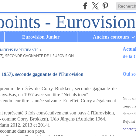
Eurovision Junior
Anciens concours
Actual
NCIENS PARTICIPANTS
>
57), SECONDE GAGNANTE DE L'EUROVISION
de la
.
Qui s
1957), seconde gagnante de l'Eurovision
apprendre le décès de Corry Brokken, seconde gagnante de
Pays-Bas, en 1957 avec son titre "Net als toen".
Nous som
défendu leur titre l'année suivante. En effet, Corry a également
toujours
yant représenté 3 fois consécutivement son pays à l'Eurovision,
demande
 - comme Corry Brokken), Udo Jürgens (Autriche 1964,
Rejoint 
Marin 2012, 2013 et 2014).
contact
 reconnue dans son pays.