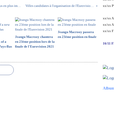
La participation de la Bosnie-Herzégovine de plus en plus improbable
Villes candidates à l'organisation de l'Eurovision 2017
xx/xx 
xx/xx 
xx/xx 
xx/xx 
Jeangu Macrooy passera
Jeangu Macrooy chantera
en 23ème position en finale
 of a
en 23ème position lors de la
16/11 
Pays-Bas
finale de l'Eurovision 2021
Album