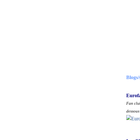
Blogs/
Eurof
Fan club
dessous 