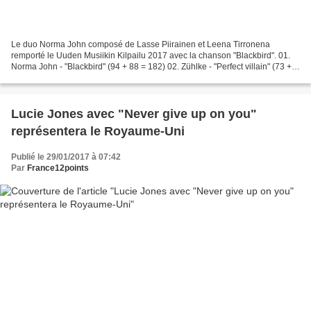
Le duo Norma John composé de Lasse Piirainen et Leena Tirronena
remporté le Uuden Musiikin Kilpailu 2017 avec la chanson "Blackbird". 01.
Norma John - "Blackbird" (94 + 88 = 182) 02. Zühlke - "Perfect villain" (73 +
71 = 145) 03. Emma - "Circle of light"...
Lucie Jones avec "Never give up on you"
représentera le Royaume-Uni
Publié le 29/01/2017 à 07:42
Par
France12points