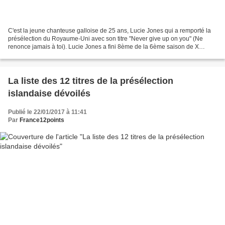
C'est la jeune chanteuse galloise de 25 ans, Lucie Jones qui a remporté la
présélection du Royaume-Uni avec son titre "Never give up on you" (Ne
renonce jamais à toi). Lucie Jones a fini 8ème de la 6ème saison de X
Factor UK en 2009. Le reste du classement...
La liste des 12 titres de la présélection
islandaise dévoilés
Publié le 22/01/2017 à 11:41
Par
France12points