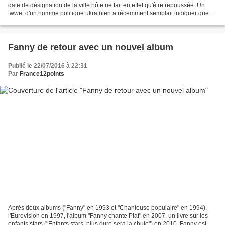
date de désignation de la ville hôte ne fait en effet qu'être repoussée. Un
twwet d'un homme politique ukrainien a récemment semblait indiquer que
Kiev était hors course... sauf...
Fanny de retour avec un nouvel album
Publié le 22/07/2016 à 22:31
Par
France12points
Après deux albums ("Fanny" en 1993 et "Chanteuse populaire" en 1994),
l'Eurovision en 1997, l'album "Fanny chante Piaf" en 2007, un livre sur les
enfants stars ("Enfants stars, plus dure sera la chute") en 2010, Fanny est de