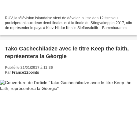
RUV, la télévision islandaise vient de dévoler la liste des 12 titres qui
participeront aux deux demi-finales et à la finale du Söngvakeppin 2017, afin
de représenter le pays à Kiev. Hildur Kristín Stefánsdóttir – Bammbaramm
Svala Björgvinsdóttir – Ég...
Tako Gachechiladze avec le titre Keep the faith,
représentera la Géorgie
Publié le 21/01/2017 à 11:36
Par
France12points