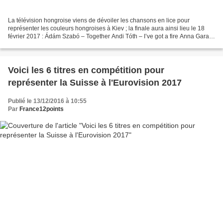
La télévision hongroise viens de dévoiler les chansons en lice pour
représenter les couleurs hongroises à Kiev ; la finale aura ainsi lieu le 18
février 2017 : Ádám Szabó – Together Andi Tóth – I’ve got a fire Anna Garay
feat. Júlia Kása – Jártam Benji...
Voici les 6 titres en compétition pour
représenter la Suisse à l'Eurovision 2017
Publié le 13/12/2016 à 10:55
Par
France12points