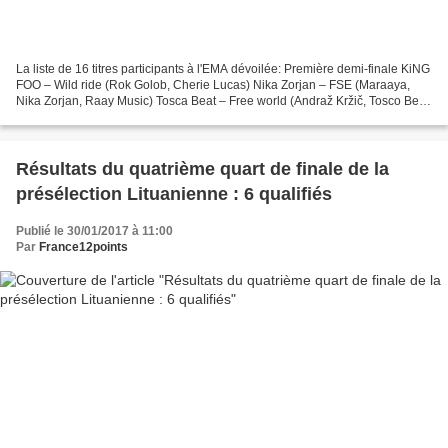
La liste de 16 titres participants à l'EMA dévoilée: Première demi-finale KiNG
FOO – Wild ride (Rok Golob, Cherie Lucas) Nika Zorjan – FSE (Maraaya,
Nika Zorjan, Raay Music) Tosca Beat – Free world (Andraž Kržič, Tosco Beat,
Peter Penko, Jamirko) Lea...
Résultats du quatrième quart de finale de la
présélection Lituanienne : 6 qualifiés
Publié le 30/01/2017 à 11:00
Par
France12points