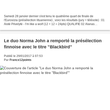
Samedi 28 janvier dernier s'est tenu le quatrième quart de finale de
l'Eurovizia (présélection lituanienne) ; voici les résultats (jury + télévote) : 01
Aistė Pilvelytė - I’m like a wolf (12 + 12 = 24pts) QUALIFIE 02 Alanas
Chošnau - 7 days (8 + 10 =...
Le duo Norma John a remporté la présélection
finnoise avec le titre "Blackbird"
Publié le 29/01/2017 à 07:53
Par
France12points