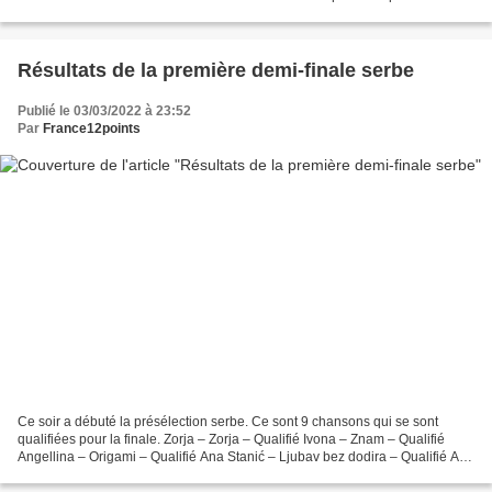
2016. Il semblerait également...
Résultats de la première demi-finale serbe
Publié le 03/03/2022 à 23:52
Par
France12points
Ce soir a débuté la présélection serbe. Ce sont 9 chansons qui se sont
qualifiées pour la finale. Zorja – Zorja – Qualifié Ivona – Znam – Qualifié
Angellina – Origami – Qualifié Ana Stanić – Ljubav bez dodira – Qualifié Aca
Lukas – Oskar – Qualifié Konstrakta...