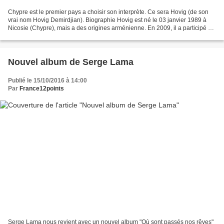
Chypre est le premier pays a choisir son interprète. Ce sera Hovig (de son
vrai nom Hovig Demirdjian). Biographie Hovig est né le 03 janvier 1989 à
Nicosie (Chypre), mais a des origines arménienne. En 2009, il a participé à
la deuxième saision de X-Factor...
Nouvel album de Serge Lama
Publié le 15/10/2016 à 14:00
Par
France12points
Serge Lama nous revient avec un nouvel album "Où sont passés nos rêves"