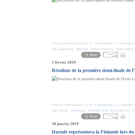
Posté par France12points à 21:15 -
Commentaires [
…
]
- Permalien [
Tags:
présélection
,
Danemark
,
Melodi Grand Prix
,
Dansk Melodi 
1 février 2019
Résultats de la première demi-finale de l
Posté par France12points à 15:30 -
Commentaires [
…
]
- Permalien [
Tags:
Estonie
,
présélection
,
Eurovision 2019
,
Eesti Laul 2019
,
Ee
30 janvier 2019
Darude représentera la Finlande lors d