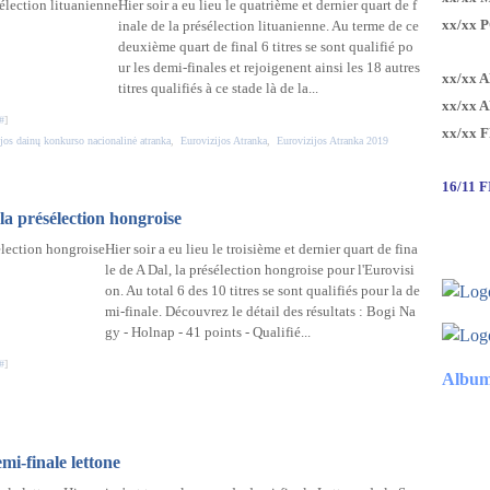
Hier soir a eu lieu le quatrième et dernier quart de f
xx/xx 
inale de la présélection lituanienne. Au terme de ce
deuxième quart de final 6 titres se sont qualifié po
ur les demi-finales et rejoigenent ainsi les 18 autres
xx/xx 
titres qualifiés à ce stade là de la...
xx/xx 
#
]
xx/xx 
jos dainų konkurso nacionalinė atranka
,
Eurovizijos Atranka
,
Eurovizijos Atranka 2019
16/11 
 la présélection hongroise
Hier soir a eu lieu le troisième et dernier quart de fina
le de A Dal, la présélection hongroise pour l'Eurovisi
on. Au total 6 des 10 titres se sont qualifiés pour la de
mi-finale. Découvrez le détail des résultats : Bogi Na
gy - Holnap - 41 points - Qualifié...
#
]
Album
mi-finale lettone