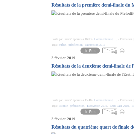
Résultats de la première demi-finale du 
Posté par France12points à 16:03 -
Commentaires [
…
]
- Permalien [
Tags:
Suède
,
présélection
,
Eurovision 2019
3 février 2019
Résultats de la deuxième demi-finale de l
Posté par France12points à 15:46 -
Commentaires [
…
]
- Permalien [
Tags:
Estonie
,
présélection
,
Eurovision 2019
,
Eesti Laul 2019
,
Ee
3 février 2019
Résultats du quatrième quart de finale de