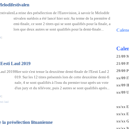
Melodifestivalen
La reine des présélection de l'Eurovision, à savoir le Melodife
stivalen suédois a été lancé hier soir. Au terme de la première d
emi-finale, ce sont 2 titres qui se sont qualifiés pour la finale, a
lors que deux autres se sont qualifiés pour la demi-finale...
Calen
#
]
Calen
21/09 
'Eesti Laul 2019
21/09 P
29/09 
Hier soir s'est tenue la deuxième demi-finale de l'Eesti Laul 2
019. Sur les 12 titres présentés lors de cette deuxième demi-fi
xx/09 I
nale, 4 se sont qualifiés à l'issu du premier tour après un vote
xx/09 
d'un jury et du télévote, puis 2 autres se sont qualifiés après...
xx/09 
#
]
sti laul
xx/xx 
xx/xx 
xx/xx 
 la présélection lituanienne
xx/xx 