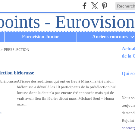
Eurovision Junior
Anciens concours
Actual
>
PRESELECTION
de la
.
lection biélorusse
Qui s
A l'issue des auditions qui ont eu lieu à Minsk, la télévision
biélorusse a dévoilà les 10 participants de la présélection bié
lorusse dont la date n'a pas encore été annoncée mais qui de
Nous som
vrait avoir lieu fin février début mars. Michael Soul – Huma
nize...
toujours
demande
#
]
Rejoint 
contact