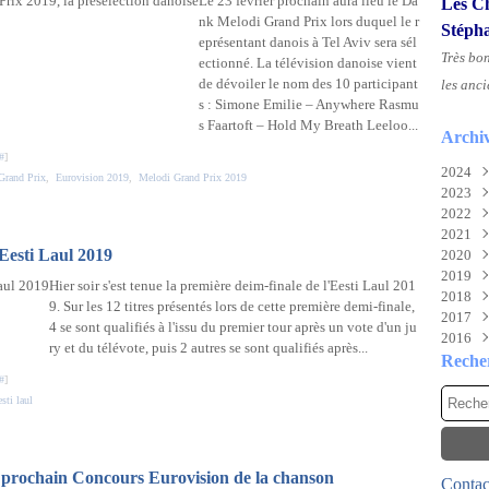
Le 23 février prochain aura lieu le Da
Les Ch
nk Melodi Grand Prix lors duquel le r
Stéph
eprésentant danois à Tel Aviv sera sél
Très bo
ectionné. La télévision danoise vient
de dévoiler le nom des 10 participant
les anci
s : Simone Emilie – Anywhere Rasmu
s Faartoft – Hold My Breath Leeloo...
Archi
#
]
2024
Grand Prix
,
Eurovision 2019
,
Melodi Grand Prix 2019
2023
Aoû
2022
Juil
Nov
2021
Juin
Sep
Déc
'Eesti Laul 2019
2020
Mai
Mai
Déc
2019
Févr
Mar
Nov
Déc
Hier soir s'est tenue la première deim-finale de l'Eesti Laul 201
2018
Févr
Oct
Nov
Déc
9. Sur les 12 titres présentés lors de cette première demi-finale,
2017
Janv
Sep
Oct
Nov
Déc
4 se sont qualifiés à l'issu du premier tour après un vote d'un ju
2016
Aoû
Mai
Oct
Nov
Déc
ry et du télévote, puis 2 autres se sont qualifiés après...
Juil
Mar
Aoû
Oct
Nov
Déc
Reche
Mai
Févr
Juil
Sep
Oct
Nov
#
]
Avri
Janv
Mai
Aoû
Sep
Oct
sti laul
Mar
Avri
Juil
Aoû
Sep
Févr
Mar
Juin
Juil
Aoû
Janv
Févr
Mai
Juin
Juil
u prochain Concours Eurovision de la chanson
Contact
Janv
Avri
Mai
Juin