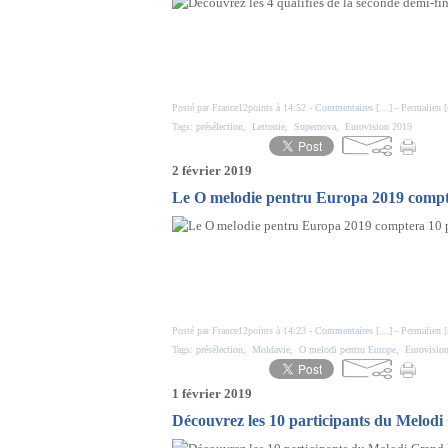
Posté par France12points à 14:52 -
Commentaires [
…
]
- Permalien [
Tags:
présélection
,
Lettonie
,
Supernova
,
Eurovision 2019
2 février 2019
Le O melodie pentru Europa 2019 compte
Posté par France12points à 14:23 -
Commentaires [
…
]
- Permalien [
Tags:
présélection
,
Moldavie
,
O melodi pentru Europe
,
Eurovisio
1 février 2019
Découvrez les 10 participants du Melodi 