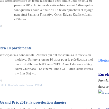
Hier soir s'est tenue la seconde demi-finale Lettone de la Su
pernova 2019. Au terme de cette soirée ce sont 4 titres qui se
sont qualifiés pour la finale du 16 février prochain et rejoige
nent ainsi Samanta Tina, Aivo Oskis, Edgars Kreilis et Laim
e Pilniga...
#
]
ra 10 participants
Ce sont au total 28 titres qui ont été soumis à la télévision
moldave. Un jury a retenu 10 titres pour la présélection mol
Blogs/
dave qui débutera le 03 mars 2019 : Anna Odobescu – Stay
Aurel Chirtoacă – La cinema Tinna Gi – Virus Diana Bresca
n – Lies Siaj –...
Eurof
Fan club
#
]
n 2019
,
O melodie pentru Europa
,
TVRM
dessous 
Grand Prix 2019, la présélection danoise