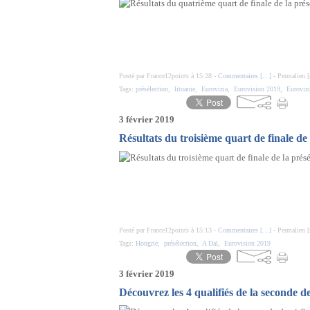
Posté par France12points à 15:28 -
Commentaires [
…
]
- Permalien [
Tags:
présélection
,
lituanie
,
Eurovizia
,
Eurovision 2019
,
Eurovizi
3 février 2019
Résultats du troisième quart de finale de
Posté par France12points à 15:13 -
Commentaires [
…
]
- Permalien [
Tags:
Hongrie
,
présélection
,
A Dal
,
Eurovision 2019
3 février 2019
Découvrez les 4 qualifiés de la seconde de