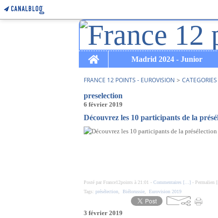
Home
Madrid 2024 - Junior
FRANCE 12 POINTS - EUROVISION
>
CATEGORIES
preselection
6 février 2019
Découvrez les 10 participants de la présé
Posté par France12points à 21:01 -
Commentaires [
…
]
- Permalien [
Tags:
présélection
,
Biélorussie
,
Eurovision 2019
3 février 2019