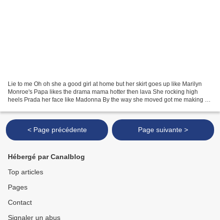
Lie to me Oh oh she a good girl at home but her skirt goes up like Marilyn
Monroe's Papa likes the drama mama hotter then lava She rocking high
heels Prada her face like Madonna By the way she moved got me making a
puddle Baby I already knew you would...
< Page précédente
Page suivante >
Hébergé par Canalblog
Top articles
Pages
Contact
Signaler un abus