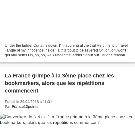
Under the ladder Curtains down, I'm laughing at the trial Help me to unravel
Tangle of my innocence inside Faith's 'bout to be severed Oh, oh, oh, won't
get any better Oh, oh, oh, walk under the ladder Shout out just one reason
what's this for You can...
La France grimpe à la 3ème place chez les
bookmarkers, alors que les répétitions
commencent
Publié le 29/04/2018 à 11:31
Par
France12points