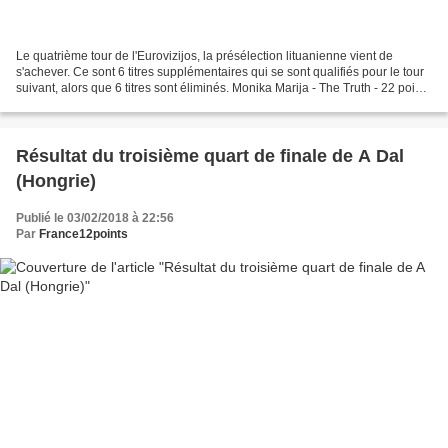
Le quatrième tour de l'Eurovizijos, la présélection lituanienne vient de
s'achever. Ce sont 6 titres supplémentaires qui se sont qualifiés pour le tour
suivant, alors que 6 titres sont éliminés. Monika Marija - The Truth - 22 points
(10+12) QUALIFIE Jurgis...
Résultat du troisième quart de finale de A Dal
(Hongrie)
Publié le 03/02/2018 à 22:56
Par
France12points