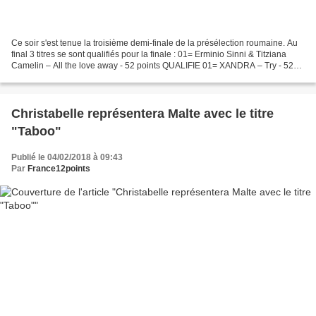
Ce soir s'est tenue la troisième demi-finale de la présélection roumaine. Au
final 3 titres se sont qualifiés pour la finale : 01= Erminio Sinni & Titziana
Camelin – All the love away - 52 points QUALIFIE 01= XANDRA – Try - 52
points QUALIFIE 03. VYROS...
Christabelle représentera Malte avec le titre
"Taboo"
Publié le 04/02/2018 à 09:43
Par
France12points