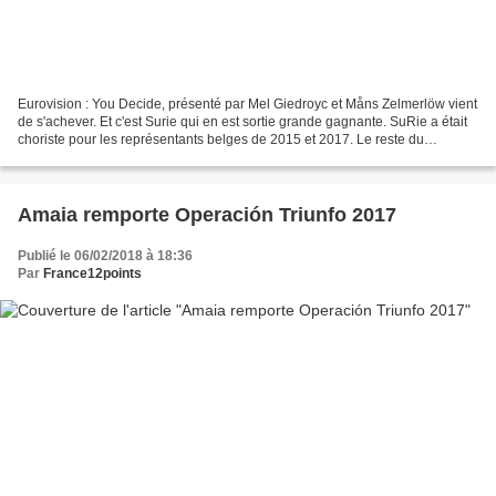
Eurovision : You Decide, présenté par Mel Giedroyc et Måns Zelmerlöw vient
de s'achever. Et c'est Surie qui en est sortie grande gagnante. SuRie a était
choriste pour les représentants belges de 2015 et 2017. Le reste du
classement n'a pas été annoncé....
Amaia remporte Operación Triunfo 2017
Publié le 06/02/2018 à 18:36
Par
France12points