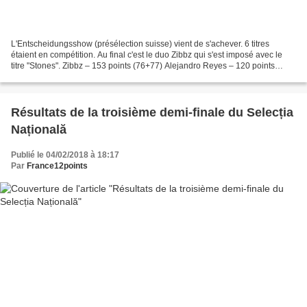
L'Entscheidungsshow (présélection suisse) vient de s'achever. 6 titres
étaient en compétition. Au final c'est le duo Zibbz qui s'est imposé avec le
titre "Stones". Zibbz – 153 points (76+77) Alejandro Reyes – 120 points
(72+48) Vanessa Iraci – 67 points...
Résultats de la troisième demi-finale du Selecția
Națională
Publié le 04/02/2018 à 18:17
Par
France12points