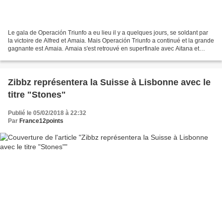
Le gala de Operación Triunfo a eu lieu il y a quelques jours, se soldant par
la victoire de Alfred et Amaia. Mais Operación Triunfo a continué et la grande
gagnante est Amaia. Amaia s'est retrouvé en superfinale avec Aitana et
Miriam. Elle l'a emporté...
Zibbz représentera la Suisse à Lisbonne avec le
titre "Stones"
Publié le 05/02/2018 à 22:32
Par
France12points