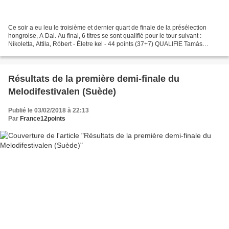
Ce soir a eu leu le troisième et dernier quart de finale de la présélection
hongroise, A Dal. Au final, 6 titres se sont qualifié pour le tour suivant :
Nikoletta, Attila, Róbert - Életre kel - 44 points (37+7) QUALIFIE Tamás
Horváth - Meggyfa - 42 points...
Résultats de la première demi-finale du
Melodifestivalen (Suède)
Publié le 03/02/2018 à 22:13
Par
France12points