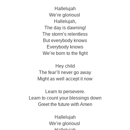
Hallelujah
We’re gloriousl
Hallelujah,
The day is dawning!
The storm’s relentless
But everybody knows
Everybody knows
We’re born to the fight
Hey child
The fear’ll never go away
Might as well accept it now
Learn to persevere.
Learn to count your blessings down
Greet the future with Amen
Hallelujah
We’re gloriousl
Hallelujah