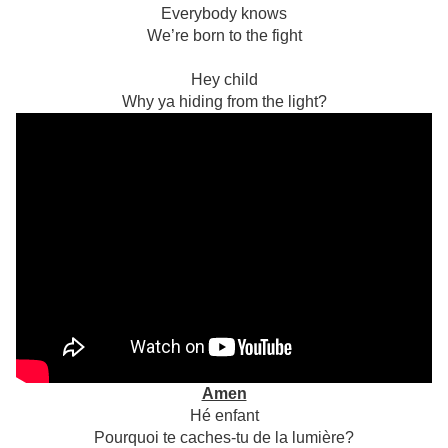
Everybody knows
We’re born to the fight
Hey child
Why ya hiding from the light?
Amen
Hé enfant
Pourquoi te caches-tu de la lumière?