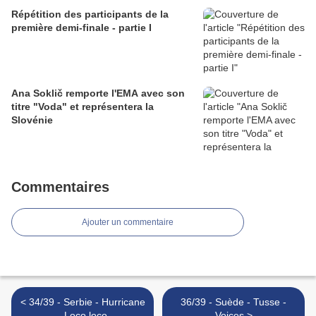
Répétition des participants de la
première demi-finale - partie I
Ana Soklič remporte l'EMA avec son
titre "Voda" et représentera la
Slovénie
Commentaires
Ajouter un commentaire
< 34/39 - Serbie - Hurricane
36/39 - Suède - Tusse -
- Loco loco
Voices >