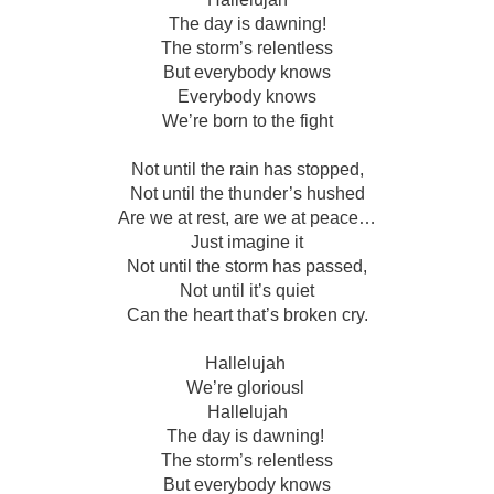
The day is dawning!
The storm’s relentless
But everybody knows
Everybody knows
We’re born to the fight
Not until the rain has stopped,
Not until the thunder’s hushed
Are we at rest, are we at peace…
Just imagine it
Not until the storm has passed,
Not until it’s quiet
Can the heart that’s broken cry.
Hallelujah
We’re gloriousl
Hallelujah
The day is dawning!
The storm’s relentless
But everybody knows