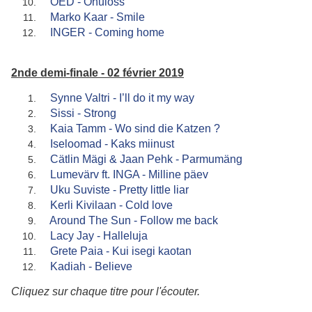
ÖED - Öhuloss
Marko Kaar - Smile
INGER - Coming home
2nde demi-finale - 02 février 2019
Synne Valtri - I’ll do it my way
Sissi - Strong
Kaia Tamm - Wo sind die Katzen ?
Iseloomad - Kaks miinust
Cätlin Mägi & Jaan Pehk - Parmumäng
Lumevärv ft. INGA - Milline päev
Uku Suviste - Pretty little liar
Kerli Kivilaan - Cold love
Around The Sun - Follow me back
Lacy Jay - Halleluja
Grete Paia - Kui isegi kaotan
Kadiah - Believe
Cliquez sur chaque titre pour l'écouter.