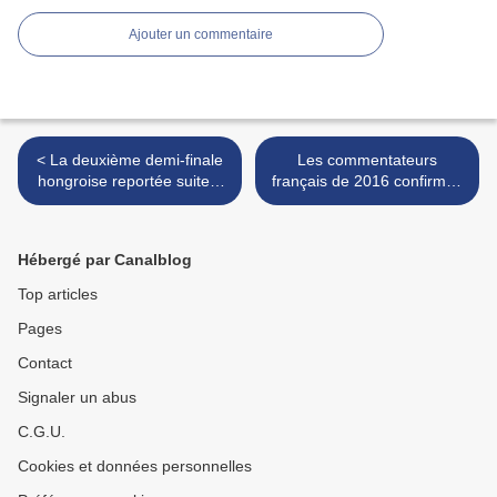
Ajouter un commentaire
< La deuxième demi-finale
Les commentateurs
hongroise reportée suite à
français de 2016 confirmés
l'accident de bus de Vérone
pour 2017 >
Hébergé par Canalblog
Top articles
Pages
Contact
Signaler un abus
C.G.U.
Cookies et données personnelles